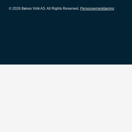
© 2026 Bønes Virik AS. All Rights Reserved.
Personvernerklæring
.
keyboard_arrow_up